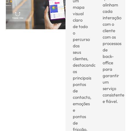
um
alinham
mapa
cada
visual
interação
claro
com o
de todo
cliente
o
com os
percurso
processos
dos
de
seus
back-
clientes,
office
destacando
para
os
garantir
principais
um
pontos
serviço
de
consistente
contacto,
e fiável.
emoções
e
pontos
de
fricção.