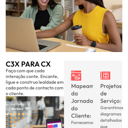
C3X PARA CX
Faça com que cada
interação conte. Encante,
ligue e construa lealdade em
Mapeamento
Projetos
cada ponto de contacto com
da
de
o cliente.
Jornada
Serviço:
do
Garantimos
diagramas
Cliente:
detalhados
Fornecemos
que