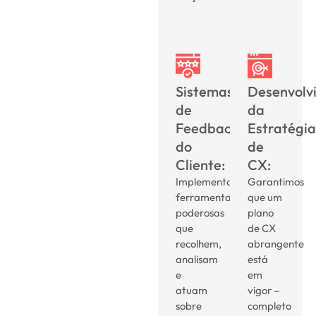
Sistemas
Desenvolv
de
da
Feedback
Estratégia
do
de
Cliente:
CX:
Implementamos
Garantimos
ferramentas
que um
poderosas
plano
que
de CX
recolhem,
abrangente
analisam
está
e
em
atuam
vigor –
sobre
completo