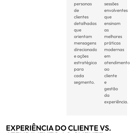
personas
sessões
de
envolventes
clientes
que
detalhadas
ensinam
que
as
orientam
melhores
mensagens
práticas
direcionadas
modernas
e ações
em
estratégicas
atendimento
para
ao
cada
cliente
segmento.
e
gestão
da
experiência.
EXPERIÊNCIA DO CLIENTE VS.