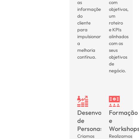
as
com
informações
objetivos,
do
um
cliente
roteiro
para
e KPIs
impulsionar
alinhados
a
com os
melhoria
seus
contínua.
objetivos
de
negócio.
Desenvolvimento
Formação
de
e
Personas:
Workshops
Criamos
Realizamos