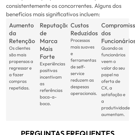
consistentemente os concorrentes. Alguns dos
benefícios mais significativos incluem:
Aumento
Reputação
Custos
Compromis
da
de
Reduzidos
dos
Retenção
Marca
Funcionário
Processos
mais suaves
Mais
Os clientes
Quando os
e
são mais
funcionários
Forte
ferramentas
propensos a
veem o
Experiências
de self-
regressar e
valor do seu
positivas
service
a fazer
papel na
incentivam
reduzem as
compras
oferta de
as
despesas
repetidas.
CX, a
referências
operacionais.
satisfação e
boca-a-
a
boca.
produtividade
aumentam.
PERGUNTAS FREQUENTES